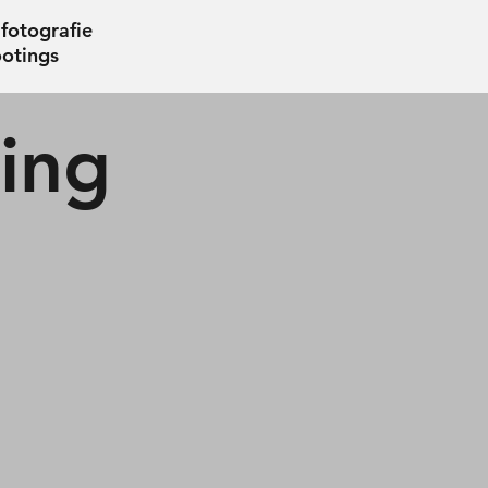
fotografie
ootings
ing