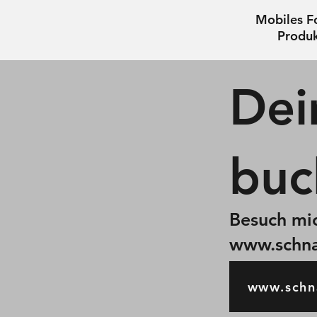
Mobiles Fo
Produk
Dei
buc
Besuch mic
www.schna
www.schn