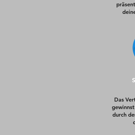
präsent
dein
Das Ver
gewinnst 
durch den