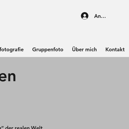
Anmelden
fotografie
Gruppenfoto
Über mich
Kontakt
en
“ der realen Welt.