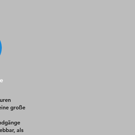
e
uren
 eine große
ndgänge
ebbar, als