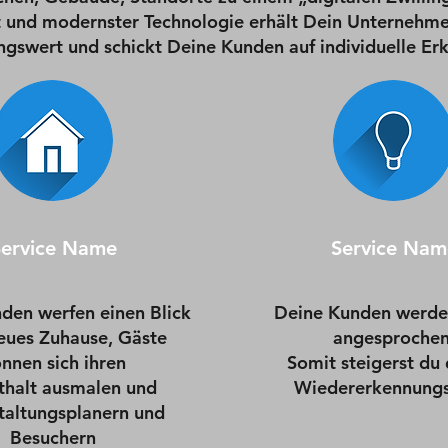
t und modernster Technologie erhält Dein Unternehme
gswert und schickt Deine Kunden auf individuelle Er
Service Name
Service Nam
den werfen einen Blick
Deine Kunden werden
neues Zuhause, Gäste
angesprochen
nnen sich ihren
Somit steigerst du
thalt ausmalen und
Wiedererkennungs
taltungsplanern und
Besuchern