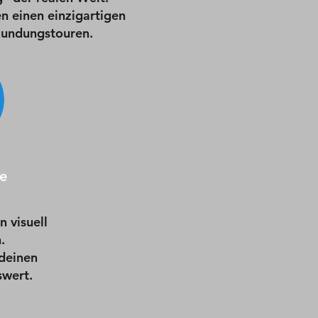
n einen einzigartigen
kundungstouren.
e
 visuell
.
 deinen
wert.